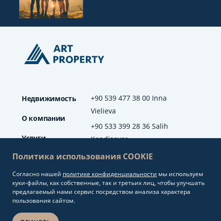
+90 539 477 38 00 Inna
Недвижимость
Vielieva
О компании
+90 533 399 28 36 Salih
Услуги
Kendisever
Политика использования COOKIE
Отзывы
Согласно нашей
политике конфиденциальности
мы используем
info@artproperty.net
Блог
куки-файлы, как собственные, так и третьих лиц, чтобы улучшать
Mahmutlar Mah.
предлагаемый нами сервис посредством анализа характера
Barbaros Cad. No: 208
пользования сайтом.
Alanya/Antalya