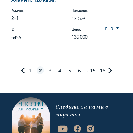
Алании, 120 кв.м.
Комнат:
Площадь:
2+1
120 м²
ID:
Цена:
135 000
6455
1
2
3
4
5
6
15
16
...
Cледите за нами в
соцсетях