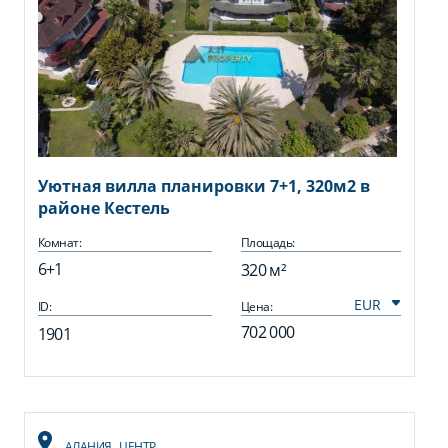
Уютная вилла планировки 7+1, 320м2 в
районе Кестель
Комнат:
Площадь:
6+1
320 м²
ID:
Цена:
702 000
1901
АЛАНИЯ
,
ЦЕНТР