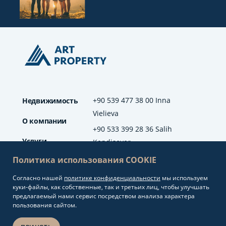
+90 539 477 38 00 Inna
Недвижимость
Vielieva
О компании
+90 533 399 28 36 Salih
Услуги
Kendisever
Политика использования COOKIE
Отзывы
Согласно нашей
политике конфиденциальности
мы используем
info@artproperty.net
Блог
куки-файлы, как собственные, так и третьих лиц, чтобы улучшать
Mahmutlar Mah.
предлагаемый нами сервис посредством анализа характера
Barbaros Cad. No: 208
пользования сайтом.
Alanya/Antalya