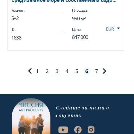
Средиземное море и собственным садом
в районе Кестель
Комнат:
Площадь:
5+2
950 м²
ID:
Цена:
847 000
1638
1
2
3
4
5
6
7
Cледите за нами в
соцсетях