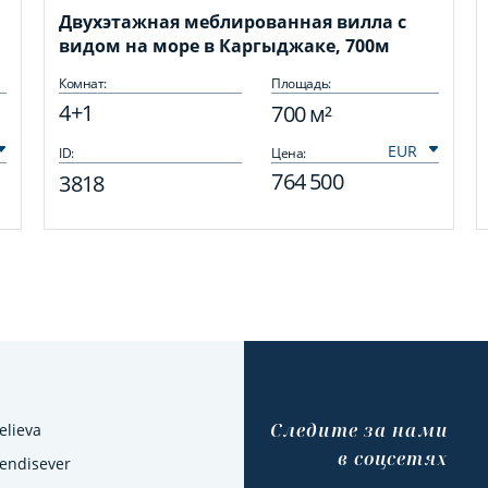
Двухэтажная меблированная вилла с
видом на море в Каргыджаке, 700м
Комнат:
Площадь:
4+1
700 м²
ID:
Цена:
764 500
3818
Cледите за нами
elieva
в соцсетях
Kendisever