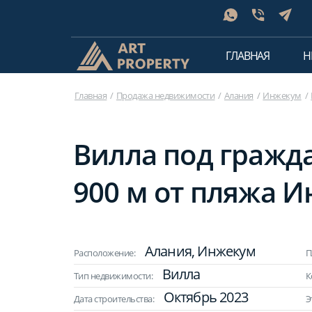
ГЛАВНАЯ
Н
Главная
Продажа недвижимости
Алания
Инжекум
Вилла под граждан
900 м от пляжа 
Алания, Инжекум
Расположение:
П
Вилла
Тип недвижимости:
К
Октябрь 2023
Дата строительства:
Э