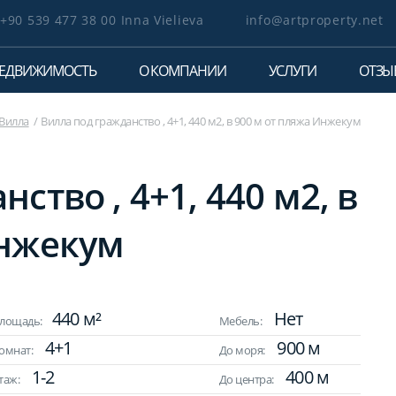
+90 539 477 38 00 Inna Vielieva
info@artproperty.net
ЕДВИЖИМОСТЬ
О КОМПАНИИ
УСЛУГИ
ОТЗЫ
Вилла
Вилла под гражданство , 4+1, 440 м2, в 900 м от пляжа Инжекум
ство , 4+1, 440 м2, в
Инжекум
440 м²
Нет
лощадь:
Мебель:
4+1
900 м
омнат:
До моря:
1-2
400 м
таж:
До центра: