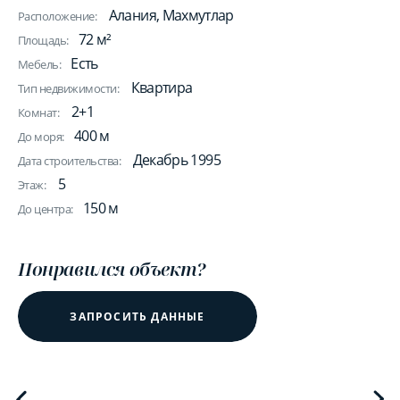
Алания, Махмутлар
Расположение:
72 м²
Площадь:
Есть
Мебель:
Квартира
Тип недвижимости:
2+1
Комнат:
400 м
До моря:
Декабрь 1995
Дата строительства:
5
Этаж:
150 м
До центра:
Понравился объект?
ЗАПРОСИТЬ ДАННЫЕ