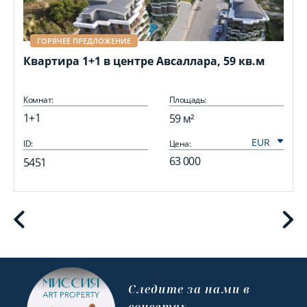
ГОРЯЧЕЕ ПРЕДЛОЖЕНИЕ
Квартира 1+1 в центре Авсаллара, 59 кв.м
Комнат:
Площадь:
1+1
59 м²
ID:
Цена:
I
63 000
5451
Cледите за нами в