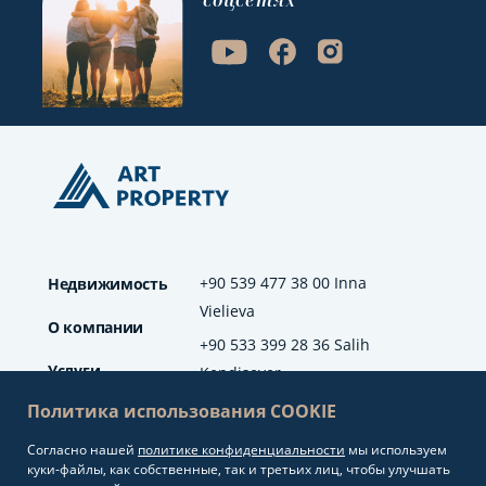
соцсетях
+90 539 477 38 00 Inna
Недвижимость
Vielieva
О компании
+90 533 399 28 36 Salih
Услуги
Kendisever
Политика использования COOKIE
Отзывы
Согласно нашей
политике конфиденциальности
мы используем
info@artproperty.net
Блог
куки-файлы, как собственные, так и третьих лиц, чтобы улучшать