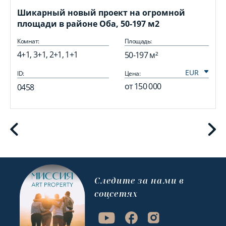
Шикарный новый проект на огромной
площади в районе Оба, 50-197 м2
Комнат:
Площадь:
4+1, 3+1, 2+1, 1+1
50-197 м²
ID:
Цена:
I
от
150 000
0458
Cледите за нами в
соцсетях