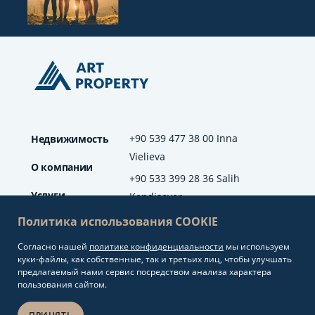
+90 539 477 38 00 Inna
Недвижимость
Vielieva
О компании
+90 533 399 28 36 Salih
Услуги
Kendisever
Политика использования COOKIE
Отзывы
Согласно нашей
политике конфиденциальности
мы используем
info@artproperty.net
Блог
куки-файлы, как собственные, так и третьих лиц, чтобы улучшать
Mahmutlar Mah.
предлагаемый нами сервис посредством анализа характера
Barbaros Cad. No: 208
пользования сайтом.
Alanya/Antalya