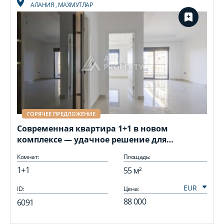
АЛАНИЯ
,
МАХМУТЛАР
ГОРЯЧЕЕ ПРЕДЛОЖЕНИЕ
Современная квартира 1+1 в новом
комплексе — удачное решение для
комфортной жизни и инвестиций .
Комнат:
Площадь:
1+1
55 м²
ID:
Цена:
I
88 000
6091