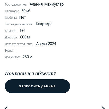
Алания, Махмутлар
Расположение:
50 м²
Площадь:
Нет
Мебель:
Квартира
Тип недвижимости:
1+1
Комнат:
600 м
До моря:
Август 2024
Дата строительства:
1
Этаж:
250 м
До центра:
Понравился объект?
ЗАПРОСИТЬ ДАННЫЕ