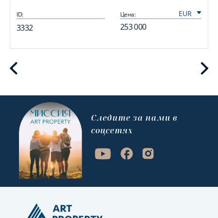
ID:
Цена:
I
253 000
3332
Cледите за нами в
соцсетях