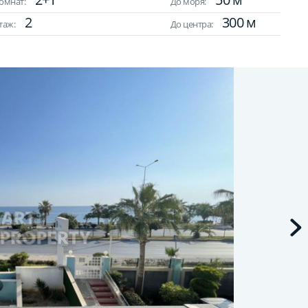
омнат:
До моря:
2
300 м
таж:
До центра: