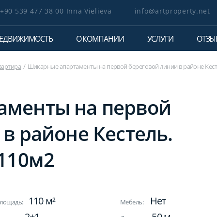
+90 539 477 38 00 Inna Vielieva
info@artproperty.net
ЕДВИЖИМОСТЬ
О КОМПАНИИ
УСЛУГИ
ОТЗЫ
вартира
Шикарные апартаменты на первой береговой линии в районе Кесте
аменты на первой
в районе Кестель.
 110м2
110 м²
Нет
лощадь:
Мебель:
2+1
50 м