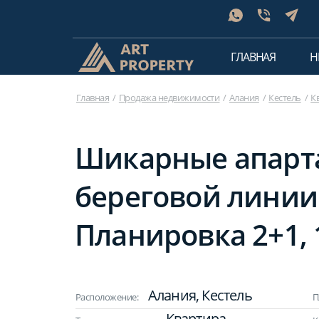
ГЛАВНАЯ
Н
Главная
Продажа недвижимости
Алания
Кестель
К
Шикарные апарт
береговой линии 
Планировка 2+1,
Алания, Кестель
Расположение:
П
Квартира