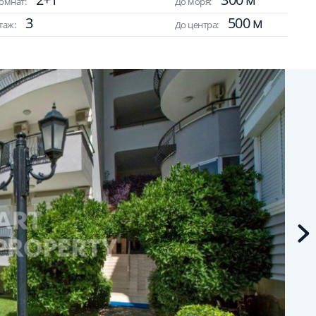
омнат:
До моря:
3
500 м
таж:
До центра: