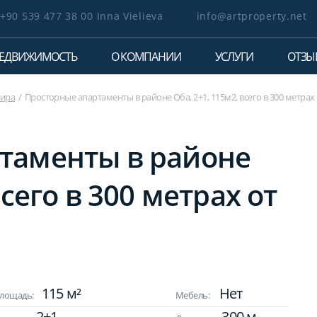
+90 539 477 38 00 Inna Vielieva
info@artproperty.net
ЕДВИЖИМОСТЬ
О КОМПАНИИ
УСЛУГИ
ОТЗЫ
тира
Просторные апартаменты в районе Оба, 2+1, 115м2, всего в 300 метрах
таменты в районе
всего в 300 метрах от
115 м²
Нет
лощадь:
Мебель:
2+1
300 м