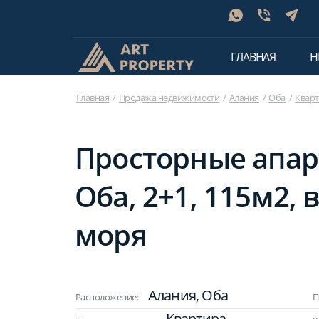
ГЛАВНАЯ
Н
Главная
Продажа недвижимости
Алания
Оба
Квар
Просторные апар
Оба, 2+1, 115м2, 
моря
Алания, Оба
Расположение:
П
Квартира