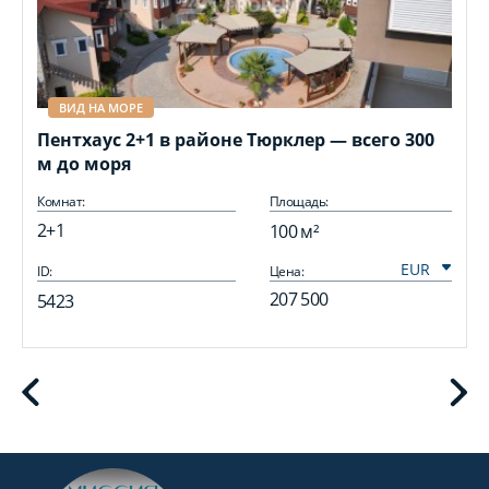
ВИД НА МОРЕ
Пентхаус 2+1 в районе Тюрклер — всего 300
м до моря
Комнат:
Площадь:
2+1
100 м²
ID:
Цена:
I
207 500
5423