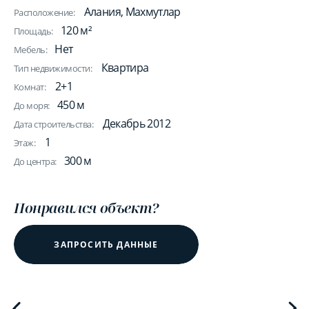
Алания, Махмутлар
Расположение:
120 м²
Площадь:
Нет
Мебель:
Квартира
Тип недвижимости:
2+1
Комнат:
450 м
До моря:
Декабрь 2012
Дата строительства:
1
Этаж:
300 м
До центра:
Понравился объект?
ЗАПРОСИТЬ ДАННЫЕ