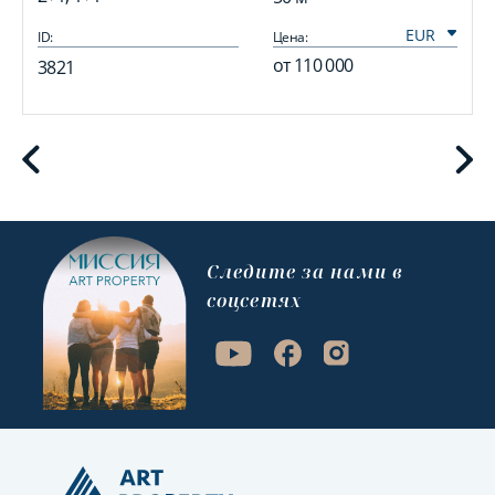
ID:
Цена:
I
от
110 000
3821
Cледите за нами в
соцсетях