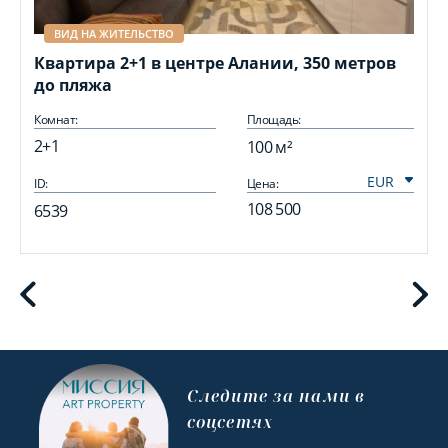
ВИД НА ЖИТЕЛЬСТВО
Квартира 2+1 в центре Алании, 350 метров
до пляжа
Комнат:
Площадь:
2+1
100 м²
ID:
Цена:
I
108 500
6539
Cледите за нами в
соцсетях