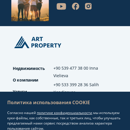
+90 539 477 38 00 Inna
Недвижимость
Vielieva
О компании
+90 533 399 28 36 Salih
Услуги
Kendisever
Политика использования COOKIE
Отзывы
Согласно нашей
политике конфиденциальности
мы используем
info@artproperty.net
Блог
куки-файлы, как собственные, так и третьих лиц, чтобы улучшать
Mahmutlar Mah.
предлагаемый нами сервис посредством анализа характера
Barbaros Cad. No: 208
пользования сайтом.