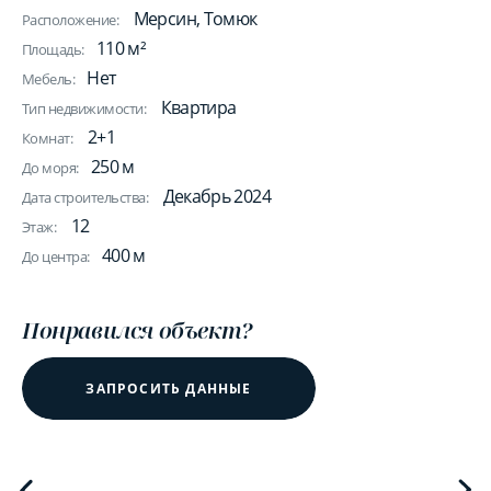
Мерсин, Томюк
Расположение:
110 м²
Площадь:
Нет
Мебель:
Квартира
Тип недвижимости:
2+1
Комнат:
250 м
До моря:
Декабрь 2024
Дата строительства:
12
Этаж:
400 м
До центра:
Понравился объект?
ЗАПРОСИТЬ ДАННЫЕ