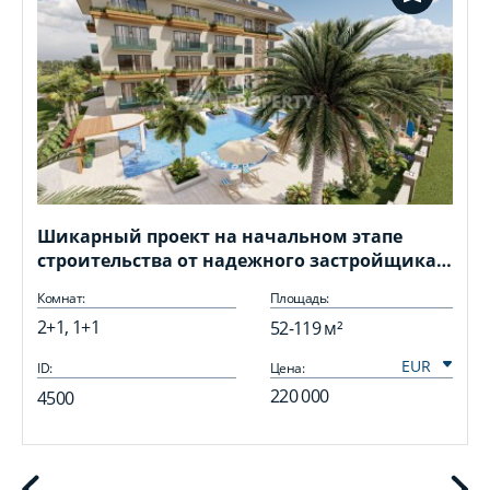
Шикарный проект на начальном этапе
строительства от надежного застройщика в
открытом для ВНЖ районе Оба в близости к
Комнат:
Площадь:
морю
2+1, 1+1
52-119 м²
ID:
Цена:
I
220 000
4500