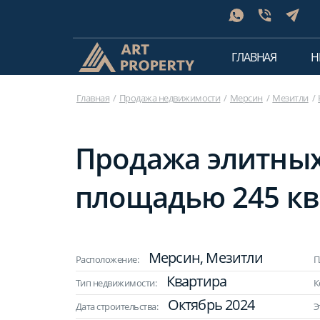
ГЛАВНАЯ
Н
Главная
Продажа недвижимости
Мерсин
Мезитли
Продажа элитных
площадью 245 кв
Мерсин, Мезитли
Расположение:
П
Квартира
Тип недвижимости:
К
Октябрь 2024
Дата строительства:
Э