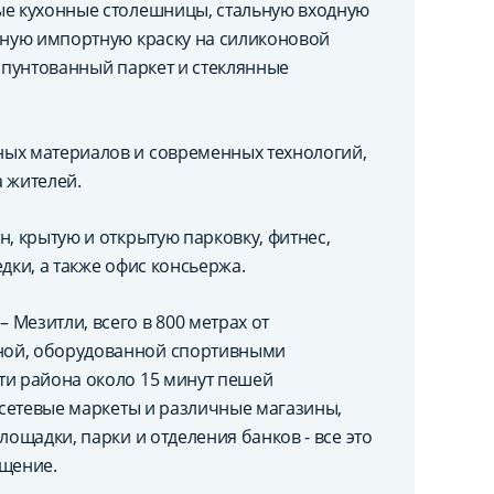
ые кухонные столешницы, стальную входную
енную импортную краску на силиконовой
 шпунтованный паркет и стеклянные
ных материалов и современных технологий,
 жителей.
, крытую и открытую парковку, фитнес,
дки, а также офис консьержа.
Мезитли, всего в 800 метрах от
ной, оборудованной спортивными
ти района около 15 минут пешей
ь сетевые маркеты и различные магазины,
лощадки, парки и отделения банков - все это
бщение.