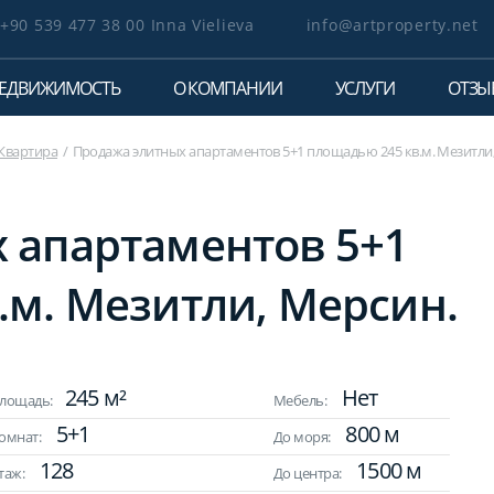
+90 539 477 38 00 Inna Vielieva
info@artproperty.net
ЕДВИЖИМОСТЬ
О КОМПАНИИ
УСЛУГИ
ОТЗЫ
Квартира
Продажа элитных апартаментов 5+1 площадью 245 кв.м. Мезитли
 апартаментов 5+1
.м. Мезитли, Мерсин.
245 м²
Нет
лощадь:
Мебель:
5+1
800 м
омнат:
До моря:
128
1500 м
таж:
До центра: