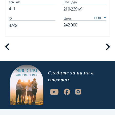
Комнат:
Площадь:
4+1
210-239 м²
ID:
Цена:
I
242 000
3748
Cледите за нами в
соцсетях