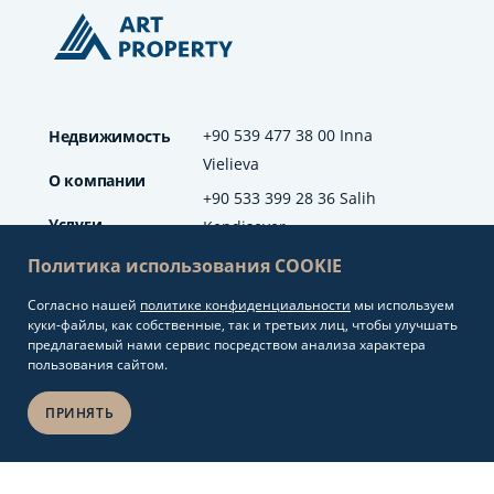
+90 539 477 38 00 Inna
Недвижимость
Vielieva
О компании
+90 533 399 28 36 Salih
Услуги
Kendisever
Политика использования COOKIE
Отзывы
Согласно нашей
политике конфиденциальности
мы используем
info@artproperty.net
Блог
куки-файлы, как собственные, так и третьих лиц, чтобы улучшать
Mahmutlar Mah.
предлагаемый нами сервис посредством анализа характера
Barbaros Cad. No: 208
пользования сайтом.
Alanya/Antalya
ПРИНЯТЬ
Разработка сайтов и
Copyright 2026.
seo продвижение
Art Property