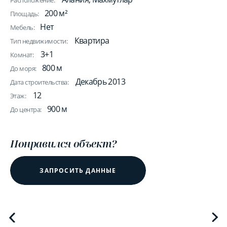
Расположение:
200 м²
Площадь:
Нет
Мебель:
Квартира
Тип недвижимости:
3+1
Комнат:
800 м
До моря:
Декабрь 2013
Дата строительства:
12
Этаж:
900 м
До центра:
Понравился объект?
ЗАПРОСИТЬ ДАННЫЕ