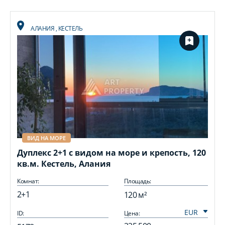
АЛАНИЯ
,
КЕСТЕЛЬ
ВИД НА МОРЕ
Дуплекс 2+1 с видом на море и крепость, 120
кв.м. Кестель, Алания
Комнат:
Площадь:
2+1
120 м²
ID:
Цена:
I