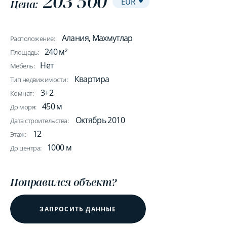
203 500
Цена:
Алания, Махмутлар
Расположение:
240 м²
Площадь:
Нет
Мебель:
Квартира
Тип недвижимости:
3+2
Комнат:
450 м
До моря:
Октябрь 2010
Дата строительства:
12
Этаж:
1000 м
До центра:
Понравился объект?
ЗАПРОСИТЬ ДАННЫЕ