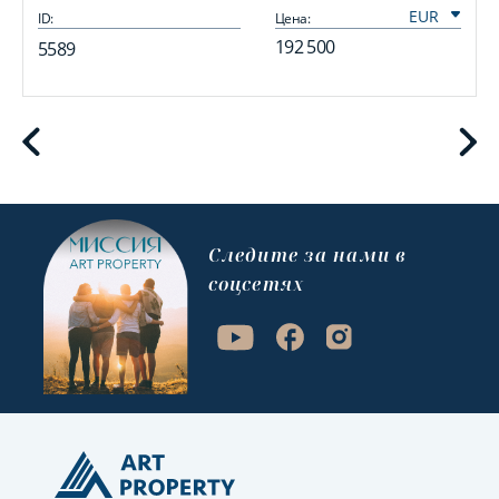
ID:
Цена:
I
192 500
5589
Cледите за нами в
соцсетях