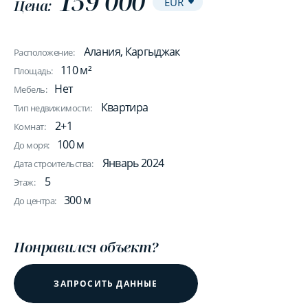
159 000
Цена:
Алания, Каргыджак
Расположение:
110 м²
Площадь:
Нет
Мебель:
Квартира
Тип недвижимости:
2+1
Комнат:
100 м
До моря:
Январь 2024
Дата строительства:
5
Этаж:
300 м
До центра:
Понравился объект?
ЗАПРОСИТЬ ДАННЫЕ