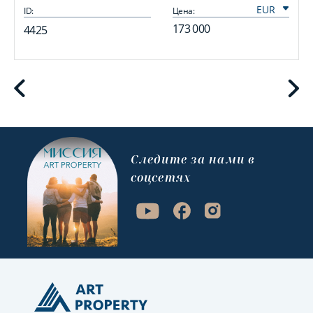
ID:
Цена:
I
173 000
4425
Cледите за нами в
соцсетях