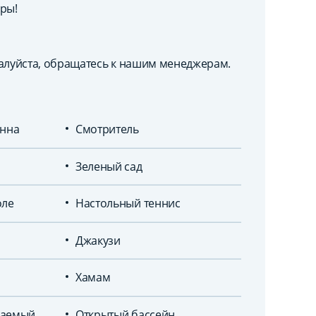
ры!
луйста, обращатесь к нашим менеджерам.
енна
Смотритель
Зеленый сад
оле
Настольный теннис
Джакузи
Хамам
ваемый
Открытый бассейн