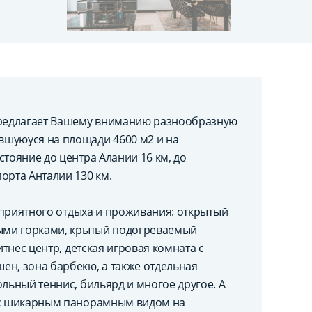
редлагает Вашему вниманию разнообразную
вшуюуся на площади 4600 м2 и на
стояние до центра Алании 16 км, до
орта Анталии 130 км.
я приятного отдыха и проживания: открытый
ными горками, крытый подогреваемый
итнес центр, детская игровая комната с
ен, зона барбекю, а также отдельная
льный теннис, бильярд и многое другое. А
н с шикарным панорамным видом на