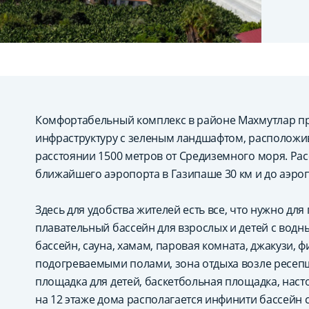
Комфортабельный комплекс в районе Махмутлар п
инфраструктуру с зеленым ландшафтом, расположи
расстоянии 1500 метров от Средиземного моря. Рас
ближайшего аэропорта в Газипаше 30 км и до аэроп
Здесь для удобства жителей есть все, что нужно дл
плавательный бассейн для взрослых и детей с вод
бассейн, сауна, хамам, паровая комната, джакузи, ф
подогреваемыми полами, зона отдыха возле ресепш
площадка для детей, баскетбольная площадка, насто
на 12 этаже дома располагается инфинити бассей