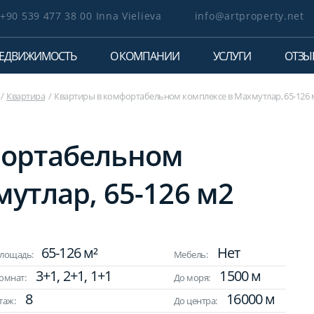
+90 539 477 38 00 Inna Vielieva
info@artproperty.net
ЕДВИЖИМОСТЬ
О КОМПАНИИ
УСЛУГИ
ОТЗЫ
Квартира
Квартиры в комфортабельном комплексе в Махмутлар, 65-126 
фортабельном
утлар, 65-126 м2
65-126 м²
Нет
лощадь:
Мебель:
3+1, 2+1, 1+1
1500 м
омнат:
До моря:
8
16000 м
таж:
До центра: