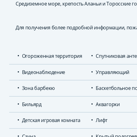
Средиземное море, крепость Аланьи и Торосские го
Для получения более подробной информации, пожа
Огороженная территория
Спутниковая ант
Видеонаблюдение
Управляющий
Зона барбекю
Баскетбольное п
Бильярд
Аквагорки
Детская игровая комната
Лифт
Сауна
Крытый подогре