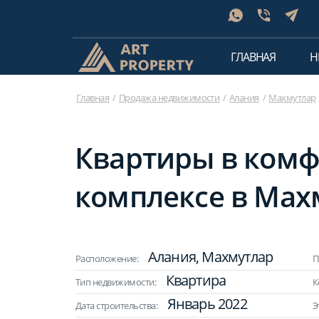
ГЛАВНАЯ
Н
Главная
Продажа недвижимости
Алания
Махмутлар
Квартиры в ком
комплексе в Махм
Алания, Махмутлар
Расположение:
П
Квартира
Тип недвижимости:
К
Январь 2022
Дата строительства:
Э