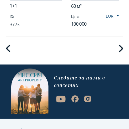
1+1
60 м²
ID:
Цена:
I
100 000
3773
Cледите за нами в
соцсетях