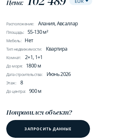
102 489
Цена:
Алания, Авсаллар
Расположение:
55-130 м²
Площадь:
Нет
Мебель:
Квартира
Тип недвижимости:
2+1, 1+1
Комнат:
1800 м
До моря:
Июнь 2026
Дата строительства:
8
Этаж:
900 м
До центра:
Понравился объект?
ЗАПРОСИТЬ ДАННЫЕ