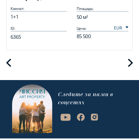
Комнат:
Площадь:
1+1
50 м²
ID:
Цена:
I
85 500
6365
Cледите за нами в
соцсетях