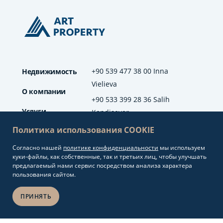
+90 539 477 38 00 Inna
Недвижимость
Vielieva
О компании
+90 533 399 28 36 Salih
Услуги
Kendisever
Политика использования COOKIE
Отзывы
Согласно нашей
политике конфиденциальности
мы используем
info@artproperty.net
Блог
куки-файлы, как собственные, так и третьих лиц, чтобы улучшать
Mahmutlar Mah.
предлагаемый нами сервис посредством анализа характера
Barbaros Cad. No: 208
пользования сайтом.
Alanya/Antalya
ПРИНЯТЬ
Разработка сайтов и
Copyright 2026.