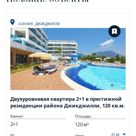
АЛАНИЯ
,
ДЖИКДЖИЛЛИ
Двухуровневая квартира 2+1 в престижной
резиденции района Джикджилли, 120 кв.м.
Комнат:
Площадь:
2+1
120 м²
ID:
Цена:
I