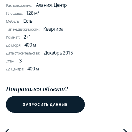
Алания, Центр
Расположение:
128 м²
Площадь:
Есть
Мебель:
Квартира
Тип недвижимости:
2+1
Комнат:
400 м
До моря:
Декабрь 2015
Дата строительства:
3
Этаж:
400 м
До центра:
Понравился объект?
ЗАПРОСИТЬ ДАННЫЕ