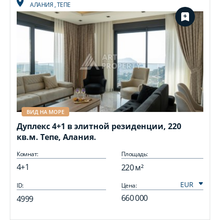
АЛАНИЯ
,
ТЕПЕ
ВИД НА МОРЕ
Дуплекс 4+1 в элитной резиденции, 220
кв.м. Тепе, Алания.
Комнат:
Площадь:
4+1
220 м²
ID:
Цена:
I
660 000
4999