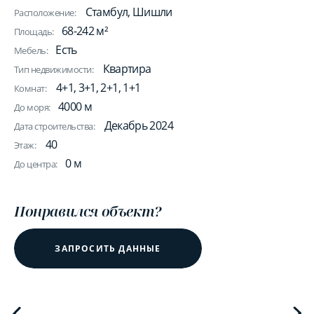
Стамбул, Шишли
Расположение:
68-242 м²
Площадь:
Есть
Мебель:
Квартира
Тип недвижимости:
4+1, 3+1, 2+1, 1+1
Комнат:
4000 м
До моря:
Декабрь 2024
Дата строительства:
40
Этаж:
0 м
До центра:
Понравился объект?
ЗАПРОСИТЬ ДАННЫЕ