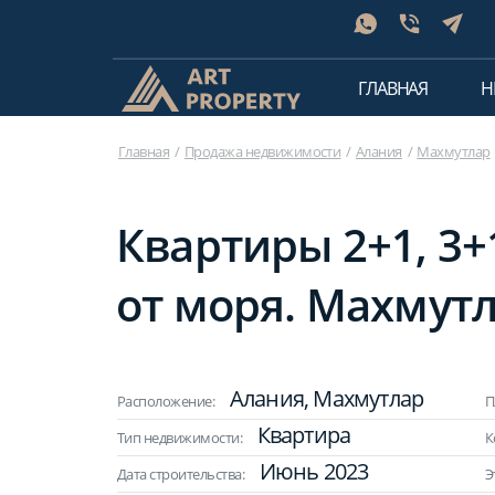
ГЛАВНАЯ
Н
Главная
Продажа недвижимости
Алания
Махмутлар
Квартиры 2+1, 3+1
от моря. Махмутл
Алания, Махмутлар
Расположение:
П
Квартира
Тип недвижимости:
К
Июнь 2023
Дата строительства:
Э