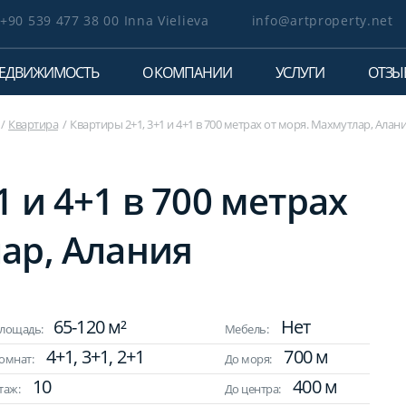
+90 539 477 38 00 Inna Vielieva
info@artproperty.net
ЕДВИЖИМОСТЬ
О КОМПАНИИ
УСЛУГИ
ОТЗЫ
Квартира
Квартиры 2+1, 3+1 и 4+1 в 700 метрах от моря. Махмутлар, Алан
 и 4+1 в 700 метрах
ар, Алания
65-120 м²
Нет
лощадь:
Мебель:
4+1, 3+1, 2+1
700 м
омнат:
До моря:
10
400 м
таж:
До центра: