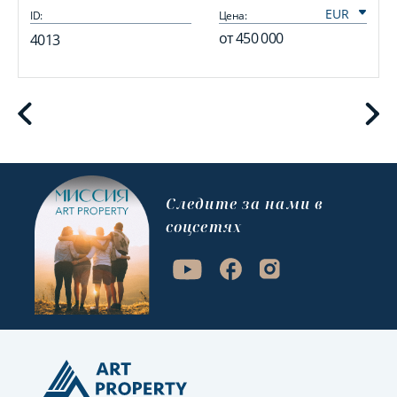
ID:
Цена:
I
от
450 000
4013
Cледите за нами в
соцсетях