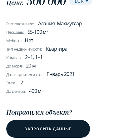
500 000
Цена:
Алания, Махмутлар
Расположение:
55-100 м²
Площадь:
Нет
Мебель:
Квартира
Тип недвижимости:
2+1, 1+1
Комнат:
20 м
До моря:
Январь 2021
Дата строительства:
2
Этаж:
400 м
До центра:
Понравился объект?
ЗАПРОСИТЬ ДАННЫЕ