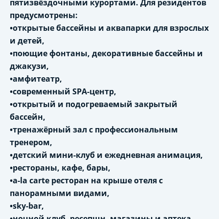
пятизвёздочными курортами. Для резидентов
предусмотрены:
•открытые бассейны и аквапарки для взрослых
и детей,
•поющие фонтаны, декоративные бассейны и
джакузи,
•амфитеатр,
•современный SPA-центр,
•открытый и подогреваемый закрытый
бассейн,
•тренажёрный зал с профессиональным
тренером,
•детский мини-клуб и ежедневная анимация,
•рестораны, кафе, бары,
•a-la carte ресторан на крыше отеля с
панорамными видами,
•sky-bar,
•ночной клуб, ресепшн, магазины и аптека,