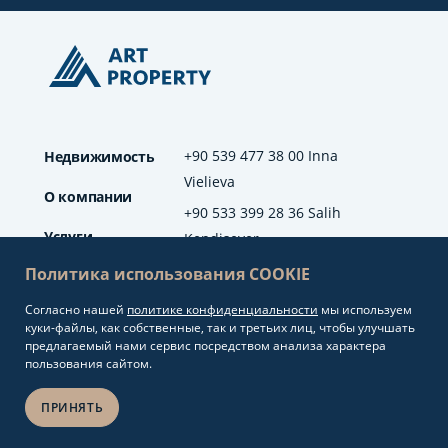
+90 539 477 38 00 Inna
Недвижимость
Vielieva
О компании
+90 533 399 28 36 Salih
Услуги
Kendisever
Политика использования COOKIE
Отзывы
Согласно нашей
политике конфиденциальности
мы используем
info@artproperty.net
Блог
куки-файлы, как собственные, так и третьих лиц, чтобы улучшать
Mahmutlar Mah.
предлагаемый нами сервис посредством анализа характера
Barbaros Cad. No: 208
пользования сайтом.
Alanya/Antalya
ПРИНЯТЬ
Разработка сайтов и