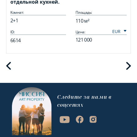
отдельной кухней.
Комнат:
Площадь:
2+1
110 м²
ID:
Цена:
I
121 000
6614
Cледите за нами в
соцсетях