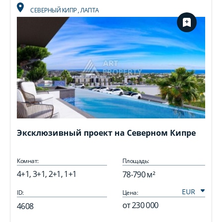
СЕВЕРНЫЙ КИПР
,
ЛАПТА
Эксклюзивный проект на Северном Кипре
Комнат:
Площадь:
4+1, 3+1, 2+1, 1+1
78-790 м²
ID:
Цена:
I
от
230 000
4608