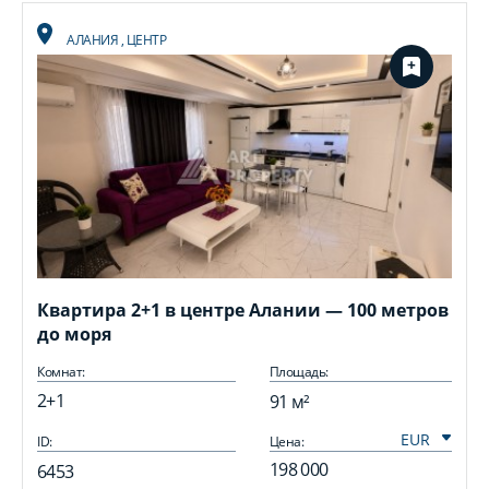
АЛАНИЯ
,
ЦЕНТР
Квартира 2+1 в центре Алании — 100 метров
до моря
Комнат:
Площадь:
2+1
91 м²
ID:
Цена:
I
198 000
6453