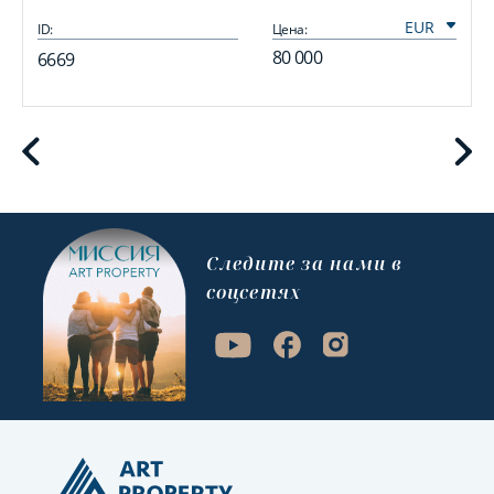
ID:
Цена:
I
80 000
6669
Cледите за нами в
соцсетях