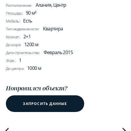
Алания, Центр
Расположение:
90 м²
Площадь:
Есть
Мебель:
Квартира
Тип недвижимости:
2+1
Комнат:
1200 м
До моря:
Февраль 2015
Дата строительства:
1
Этаж:
1000 м
До центра:
Понравился объект?
ЗАПРОСИТЬ ДАННЫЕ