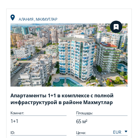
АЛАНИЯ
,
МАХМУТЛАР
Апартаменты 1+1 в комплексе с полной
инфраструктурой в районе Махмутлар
Комнат:
Площадь:
1+1
65 м²
ID:
Цена:
I