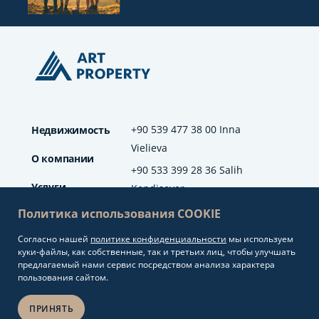
+90 539 477 38 00 Inna
Недвижимость
Vielieva
О компании
+90 533 399 28 36 Salih
Услуги
Kendisever
Политика использования COOKIE
Отзывы
Согласно нашей
политике конфиденциальности
мы используем
info@artproperty.net
Блог
куки-файлы, как собственные, так и третьих лиц, чтобы улучшать
Mahmutlar Mah.
предлагаемый нами сервис посредством анализа характера
Barbaros Cad. No: 208
пользования сайтом.
Alanya/Antalya
ПРИНЯТЬ