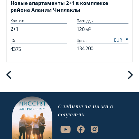
Новые апартаменты 2+1 в комплексе
района Алании Чиплаклы
Комнат:
Площадь:
2+1
120 м²
ID:
Цена:
I
134 200
4375
Cледите за нами в
соцсетях