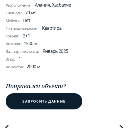
Алания, Хасбахче
Расположение:
70 м²
Площадь:
Нет
Мебель:
Квартира
Тип недвижимости:
2+1
Комнат:
1500 м
До моря:
Январь 2025
Дата строительства:
1
Этаж:
2000 м
До центра:
Понравился объект?
ЗАПРОСИТЬ ДАННЫЕ