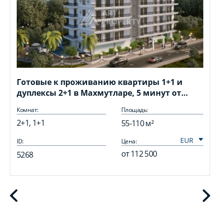
Готовые к проживанию квартиры 1+1 и
дуплексы 2+1 в Махмутларе, 5 минут от
моря
Комнат:
Площадь:
2+1, 1+1
55-110 м²
ID:
Цена:
I
от
112 500
5268