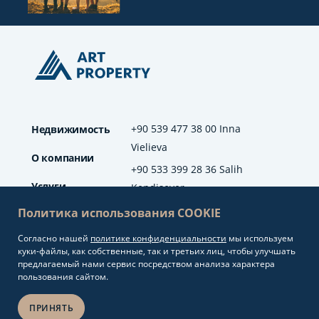
+90 539 477 38 00 Inna
Недвижимость
Vielieva
О компании
+90 533 399 28 36 Salih
Услуги
Kendisever
Политика использования COOKIE
Отзывы
Согласно нашей
политике конфиденциальности
мы используем
info@artproperty.net
Блог
куки-файлы, как собственные, так и третьих лиц, чтобы улучшать
Mahmutlar Mah.
предлагаемый нами сервис посредством анализа характера
Barbaros Cad. No: 208
пользования сайтом.
Alanya/Antalya
ПРИНЯТЬ