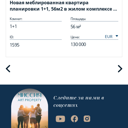
Новая меблированная квартира
планировки 1+1, 56м2 в жилом комплексе в
районе Махмутлар
Комнат:
Площадь:
1+1
56 м²
ID:
Цена:
I
130 000
1595
Cледите за нами в
соцсетях