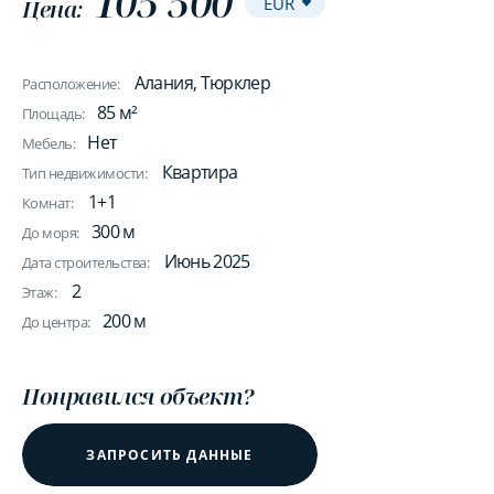
105 500
Цена:
Алания, Тюрклер
Расположение:
85 м²
Площадь:
Нет
Мебель:
Квартира
Тип недвижимости:
1+1
Комнат:
300 м
До моря:
Июнь 2025
Дата строительства:
2
Этаж:
200 м
До центра:
Понравился объект?
ЗАПРОСИТЬ ДАННЫЕ