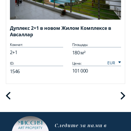
Дуплекс 2+1 в новом Жилом Комплексе в
Авсаллар
Комнат:
Площадь:
2+1
180 м²
ID:
Цена:
I
101 000
1546
Cледите за нами в