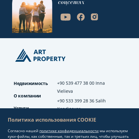
соцсетях
+90 539 477 38 00 Inna
Недвижимость
Vielieva
О компании
+90 533 399 28 36 Salih
Услуги
Kendisever
Политика использования COOKIE
Отзывы
Согласно нашей
политике конфиденциальности
мы используем
info@artproperty.net
Блог
куки-файлы, как собственные, так и третьих лиц, чтобы улучшать