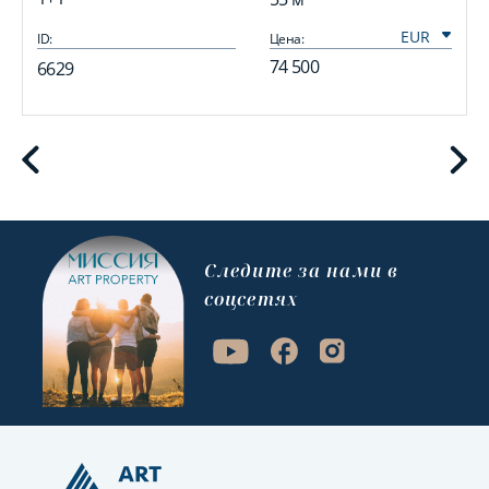
ID:
Цена:
I
74 500
6629
Cледите за нами в
соцсетях