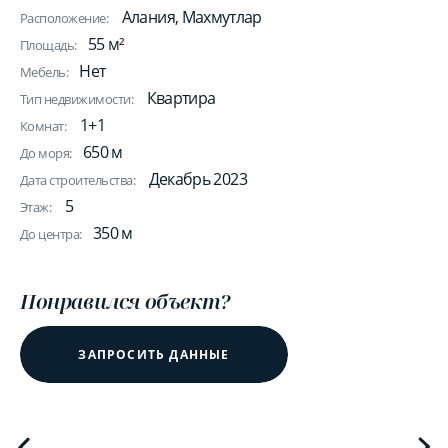
Алания, Махмутлар
Расположение:
55 м²
Площадь:
Нет
Мебель:
Квартира
Тип недвижимости:
1+1
Комнат:
650 м
До моря:
Декабрь 2023
Дата строительства:
5
Этаж:
350 м
До центра:
Понравился объект?
ЗАПРОСИТЬ ДАННЫЕ