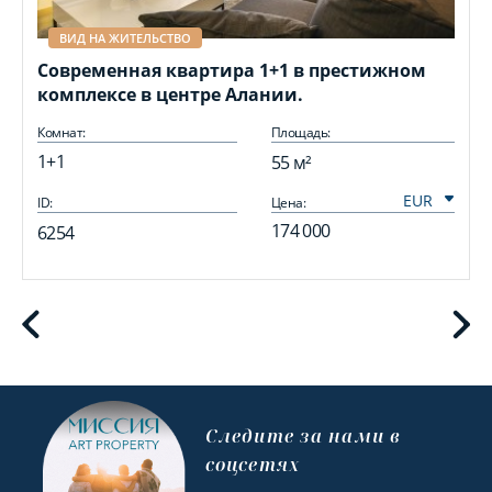
ВИД НА ЖИТЕЛЬСТВО
Современная квартира 1+1 в престижном
комплексе в центре Алании.
Комнат:
Площадь:
1+1
55 м²
ID:
Цена:
I
174 000
6254
Cледите за нами в
соцсетях