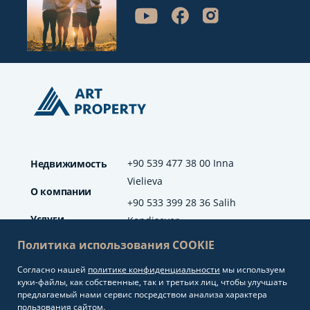
+90 539 477 38 00 Inna
Недвижимость
Vielieva
О компании
+90 533 399 28 36 Salih
Услуги
Kendisever
Политика использования COOKIE
Отзывы
Согласно нашей
политике конфиденциальности
мы используем
info@artproperty.net
Блог
куки-файлы, как собственные, так и третьих лиц, чтобы улучшать
Mahmutlar Mah.
предлагаемый нами сервис посредством анализа характера
Barbaros Cad. No: 208
пользования сайтом.