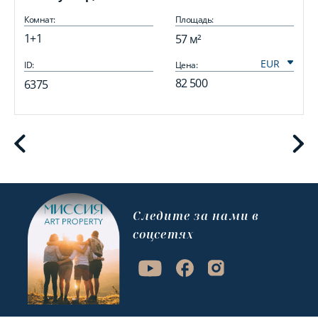
Комнат:
Площадь:
1+1
57 м²
ID:
Цена:
I
82 500
6375
Cледите за нами в
соцсетях