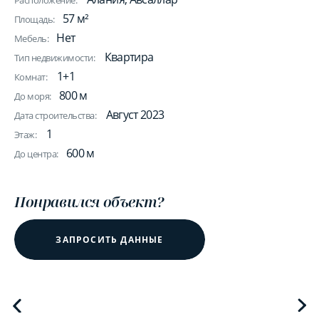
Расположение:
57 м²
Площадь:
Нет
Мебель:
Квартира
Тип недвижимости:
1+1
Комнат:
800 м
До моря:
Август 2023
Дата строительства:
1
Этаж:
600 м
До центра:
Понравился объект?
ЗАПРОСИТЬ ДАННЫЕ