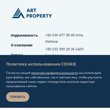
+90 539 477 38 00 Inna
Недвижимость
Vielieva
О компании
+90 533 399 28 36 Salih
Услуги
Kendisever
Политика использования COOKIE
Отзывы
Согласно нашей
политике конфиденциальности
мы используем
info@artproperty.net
Блог
куки-файлы, как собственные, так и третьих лиц, чтобы улучшать
Mahmutlar Mah.
предлагаемый нами сервис посредством анализа характера
Barbaros Cad. No: 208
пользования сайтом.
Alanya/Antalya
ПРИНЯТЬ
Разработка сайтов и
Copyright 2026.