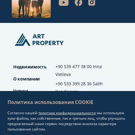
+90 539 477 38 00 Inna
Недвижимость
Vielieva
О компании
+90 533 399 28 36 Salih
Услуги
Kendisever
Политика использования COOKIE
Отзывы
Согласно нашей
политике конфиденциальности
мы используем
info@artproperty.net
Блог
куки-файлы, как собственные, так и третьих лиц, чтобы улучшать
Mahmutlar Mah.
предлагаемый нами сервис посредством анализа характера
Barbaros Cad. No: 208
пользования сайтом.
Alanya/Antalya