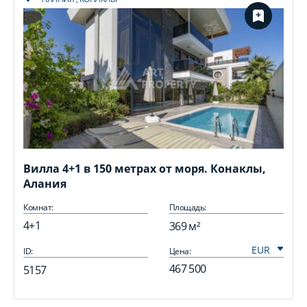
Вилла 4+1 в 150 метрах от моря. Конаклы,
Алания
Комнат:
Площадь:
4+1
369 м²
ID:
Цена:
I
467 500
5157