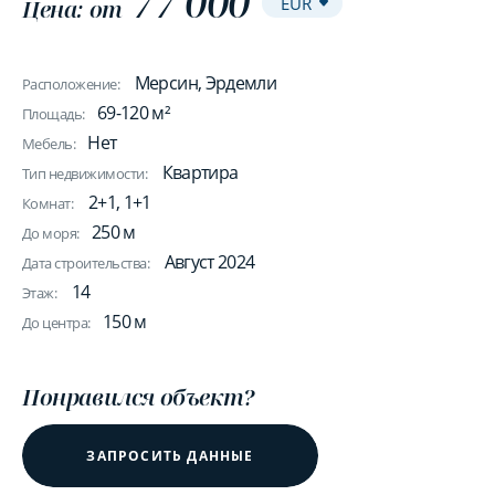
77 000
Цена: от
Мерсин, Эрдемли
Расположение:
69-120 м²
Площадь:
Нет
Мебель:
Квартира
Тип недвижимости:
2+1, 1+1
Комнат:
250 м
До моря:
Август 2024
Дата строительства:
14
Этаж:
150 м
До центра:
Понравился объект?
ЗАПРОСИТЬ ДАННЫЕ