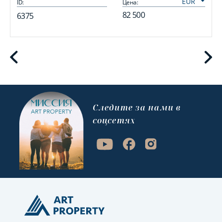
ID:
Цена:
I
82 500
6375
Cледите за нами в
соцсетях