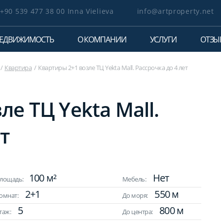
+90 539 477 38 00 Inna Vielieva
info@artproperty.net
ЕДВИЖИМОСТЬ
О КОМПАНИИ
УСЛУГИ
ОТЗЫ
Квартира
Квартиры 2+1 возле ТЦ Yekta Mall. Рассрочка до 4 лет
е ТЦ Yekta Mall.
т
100 м²
Нет
лощадь:
Мебель:
2+1
550 м
омнат:
До моря:
5
800 м
таж:
До центра: