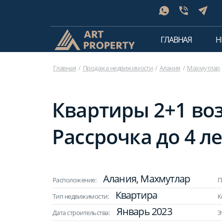
ГЛАВНАЯ
Н
Главная
Продажа недвижимости
Алания
Махмутлар
Квартиры 2+1 возл
Рассрочка до 4 ле
Алания, Махмутлар
Расположение:
П
Квартира
Тип недвижимости:
К
Январь 2023
Дата строительства:
Э