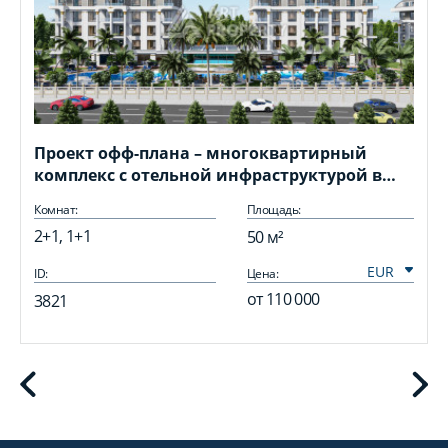
Проект офф-плана – многоквартирный
комплекс с отельной инфраструктурой в
районе Паяллар
Комнат:
Площадь:
2+1, 1+1
50 м²
ID:
Цена:
I
от
110 000
3821