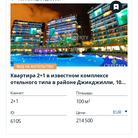
ВИД НА ЖИТЕЛЬСТВО
Квартира 2+1 в известном комплексе
отельного типа в районе Джикджилли, 100
м²
Комнат:
Площадь:
2+1
100 м²
ID:
Цена:
I
214 500
6105