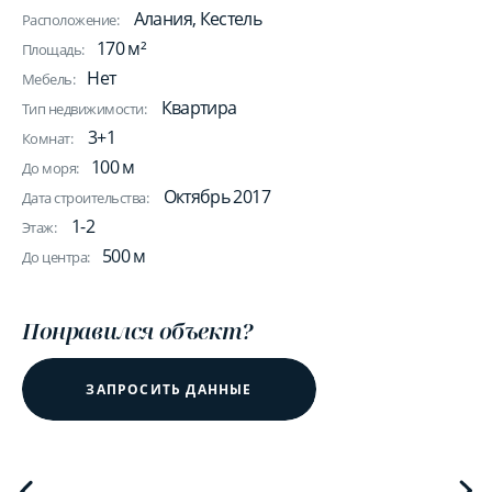
Алания, Кестель
Расположение:
170 м²
Площадь:
Нет
Мебель:
Квартира
Тип недвижимости:
3+1
Комнат:
100 м
До моря:
Октябрь 2017
Дата строительства:
1-2
Этаж:
500 м
До центра:
Понравился объект?
ЗАПРОСИТЬ ДАННЫЕ