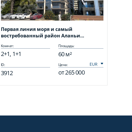
Первая линия моря и самый
востребованный район Аланьи
Махмутлар!
Комнат:
Площадь:
2+1, 1+1
60 м²
ID:
Цена:
от
265 000
3912