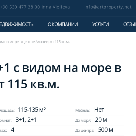
+90 539 477 38 00 Inna Vielieva
info@artproperty.net
ЕДВИЖИМОСТЬ
О КОМПАНИИ
УСЛУГИ
ОТЗЫ
ом на море в центре Алании, от 115 кв.м.
+1 с видом на море в
 115 кв.м.
115-135 м²
Нет
лощадь:
Мебель:
3+1, 2+1
20 м
омнат:
До моря:
4
500 м
таж:
До центра: