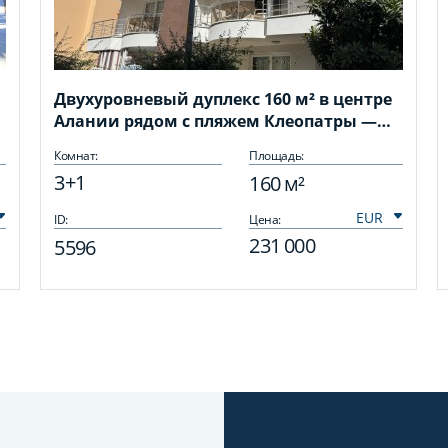
Двухуровневый дуплекс 160 м² в центре
Алании рядом с пляжем Клеопатры —
всего 120 метров до моря
Комнат:
Площадь:
3+1
160 м²
ID:
Цена:
231 000
5596