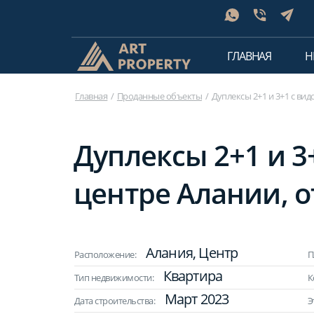
ГЛАВНАЯ
Н
Главная
Проданные объекты
Дуплексы 2+1 и 3+1 с вид
Дуплексы 2+1 и 3
центре Алании, от
Алания, Центр
Расположение:
П
Квартира
Тип недвижимости:
К
Март 2023
Дата строительства:
Э