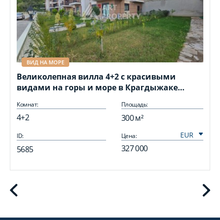
ВИД НА МОРЕ
Великолепная вилла 4+2 с красивыми
видами на горы и море в Крагдыжаке
300м2
Комнат:
Площадь:
4+2
300 м²
ID:
Цена:
I
327 000
5685