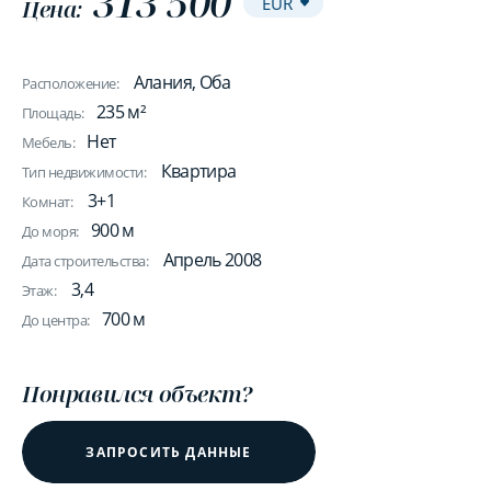
313 500
Цена:
Алания, Оба
Расположение:
235 м²
Площадь:
Нет
Мебель:
Квартира
Тип недвижимости:
3+1
Комнат:
900 м
До моря:
Апрель 2008
Дата строительства:
3,4
Этаж:
700 м
До центра:
Понравился объект?
ЗАПРОСИТЬ ДАННЫЕ