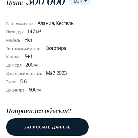
300 000
Цена:
Алания, Кестель
Расположение:
147 м²
Площадь:
Нет
Мебель:
Квартира
Тип недвижимости:
5+1
Комнат:
200 м
До моря:
Май 2023
Дата строительства:
5-6
Этаж:
600 м
До центра:
Понравился объект?
ЗАПРОСИТЬ ДАННЫЕ