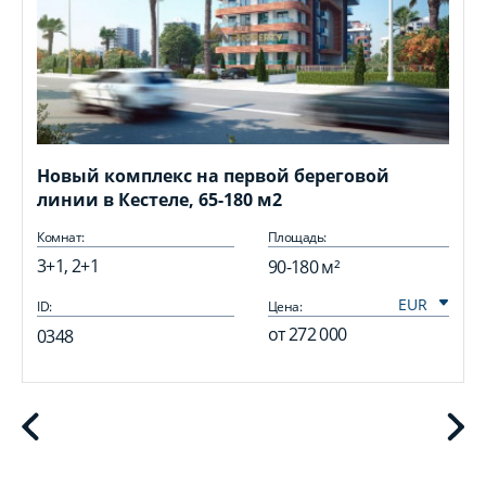
Новый комплекс на первой береговой
линии в Кестеле, 65-180 м2
Комнат:
Площадь:
3+1, 2+1
90-180 м²
ID:
Цена:
I
от
272 000
0348