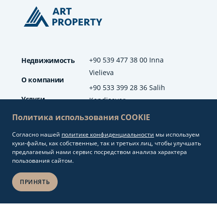
+90 539 477 38 00 Inna
Недвижимость
Vielieva
О компании
+90 533 399 28 36 Salih
Услуги
Kendisever
Политика использования COOKIE
Отзывы
Согласно нашей
политике конфиденциальности
мы используем
info@artproperty.net
Блог
куки-файлы, как собственные, так и третьих лиц, чтобы улучшать
Mahmutlar Mah.
предлагаемый нами сервис посредством анализа характера
Barbaros Cad. No: 208
пользования сайтом.
Alanya/Antalya
ПРИНЯТЬ
Разработка сайтов и
Copyright 2026.
seo продвижение
Art Property