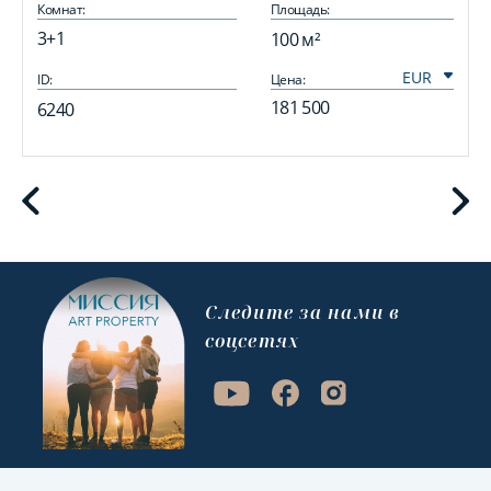
Комнат:
Площадь:
3+1
100 м²
ID:
Цена:
I
181 500
6240
Cледите за нами в
соцсетях