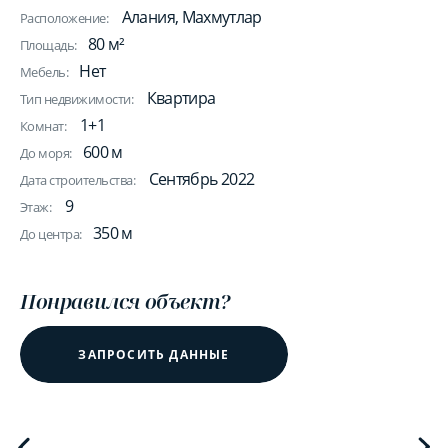
Алания, Махмутлар
Расположение:
80 м²
Площадь:
Нет
Мебель:
Квартира
Тип недвижимости:
1+1
Комнат:
600 м
До моря:
Сентябрь 2022
Дата строительства:
9
Этаж:
350 м
До центра:
Понравился объект?
ЗАПРОСИТЬ ДАННЫЕ