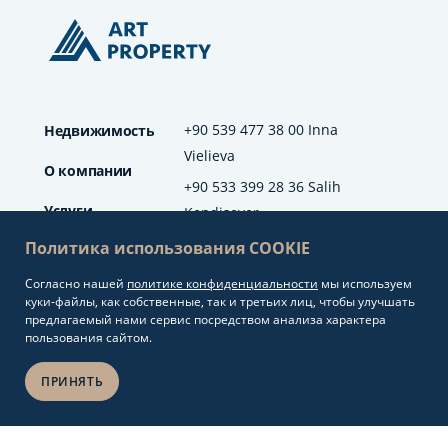
+90 539 477 38 00 Inna
Недвижимость
Vielieva
О компании
+90 533 399 28 36 Salih
Услуги
Kendisever
Политика использования COOKIE
Отзывы
Согласно нашей
политике конфиденциальности
мы используем
info@artproperty.net
Блог
куки-файлы, как собственные, так и третьих лиц, чтобы улучшать
Mahmutlar Mah.
предлагаемый нами сервис посредством анализа характера
Barbaros Cad. No: 208
пользования сайтом.
Alanya/Antalya
ПРИНЯТЬ
Разработка сайтов и
Copyright 2026.
seo продвижение
Art Property