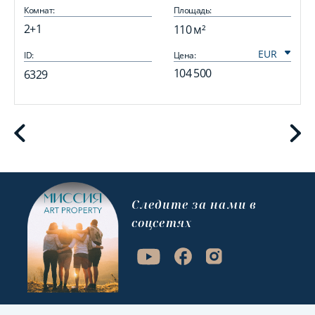
Комнат:
Площадь:
2+1
110 м²
ID:
Цена:
I
104 500
6329
Cледите за нами в
соцсетях