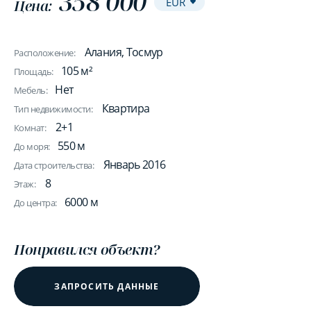
358 000
Цена:
Алания, Тосмур
Расположение:
105 м²
Площадь:
Нет
Мебель:
Квартира
Тип недвижимости:
2+1
Комнат:
550 м
До моря:
Январь 2016
Дата строительства:
8
Этаж:
6000 м
До центра:
Понравился объект?
ЗАПРОСИТЬ ДАННЫЕ