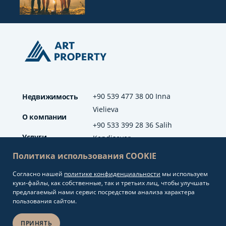
+90 539 477 38 00 Inna
Недвижимость
Vielieva
О компании
+90 533 399 28 36 Salih
Услуги
Kendisever
Политика использования COOKIE
Отзывы
Согласно нашей
политике конфиденциальности
мы используем
info@artproperty.net
Блог
куки-файлы, как собственные, так и третьих лиц, чтобы улучшать
Mahmutlar Mah.
предлагаемый нами сервис посредством анализа характера
Barbaros Cad. No: 208
пользования сайтом.
Alanya/Antalya
ПРИНЯТЬ