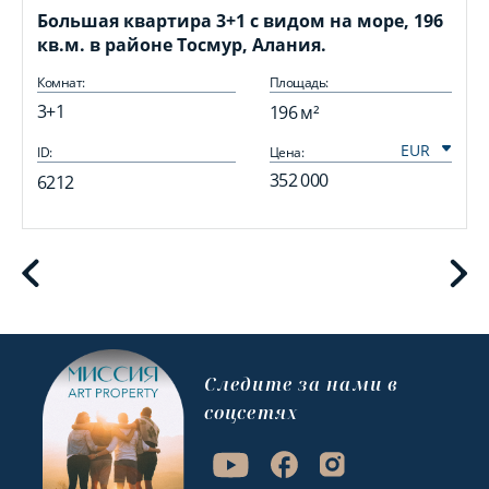
Большая квартира 3+1 с видом на море, 196
кв.м. в районе Тосмур, Алания.
Комнат:
Площадь:
3+1
196 м²
ID:
Цена:
I
352 000
6212
Cледите за нами в
соцсетях