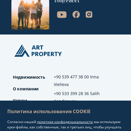
соцсетях
+90 539 477 38 00 Inna
Недвижимость
Vielieva
О компании
+90 533 399 28 36 Salih
Услуги
Kendisever
Политика использования COOKIE
Отзывы
Согласно нашей
политике конфиденциальности
мы используем
info@artproperty.net
Блог
куки-файлы, как собственные, так и третьих лиц, чтобы улучшать