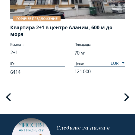
ГОРЯЧЕЕ ПРЕДЛОЖЕНИЕ
Квартира 2+1 в центре Алании, 600 м до
моря
Комнат:
Площадь:
2+1
70 м²
ID:
Цена:
I
121 000
6414
Cледите за нами в